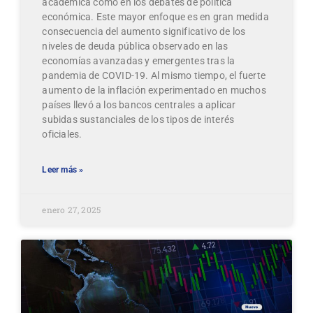
académica como en los debates de política
económica. Este mayor enfoque es en gran medida
consecuencia del aumento significativo de los
niveles de deuda pública observado en las
economías avanzadas y emergentes tras la
pandemia de COVID-19. Al mismo tiempo, el fuerte
aumento de la inflación experimentado en muchos
países llevó a los bancos centrales a aplicar
subidas sustanciales de los tipos de interés
oficiales.
Leer más »
enero 27, 2025