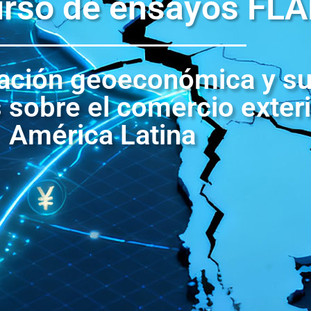
rso de ensayos FL
ación geoeconómica y s
 sobre el comercio exter
América Latina