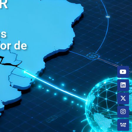
AR
us
ior de