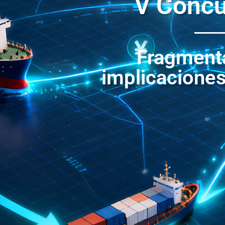
V Concu
Fragment
implicaciones